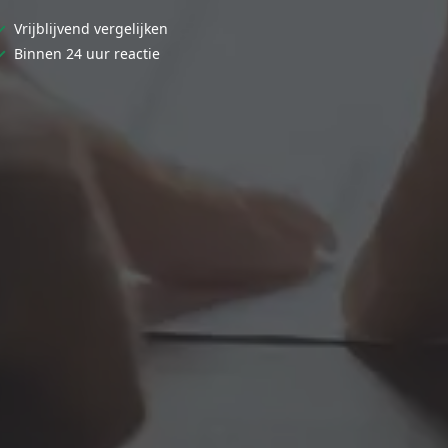
✓
Vrijblijvend vergelijken
✓
Binnen 24 uur reactie