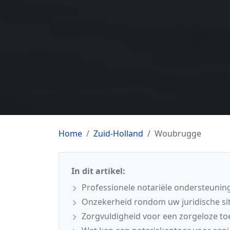
Home
Zuid-Holland
Woubrugge
In dit artikel:
Professionele notariële ondersteunin
Onzekerheid rondom uw juridische sit
Zorgvuldigheid voor een zorgeloze t