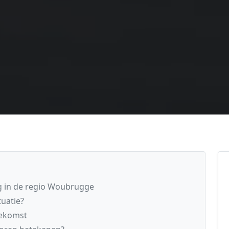
g in de regio Woubrugge
uatie?
oekomst