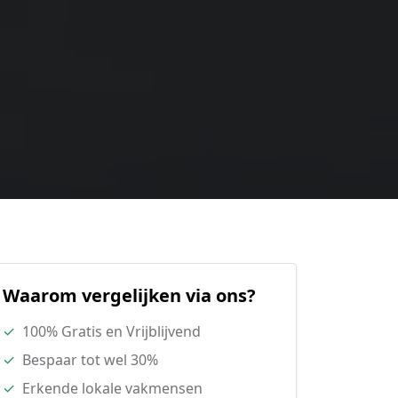
Waarom vergelijken via ons?
✓
100% Gratis en Vrijblijvend
✓
Bespaar tot wel 30%
✓
Erkende lokale vakmensen