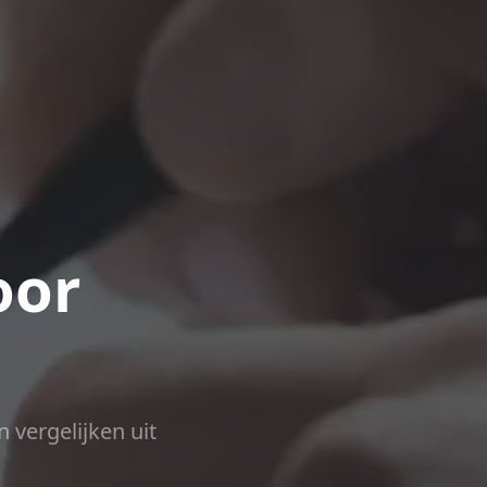
oor
n vergelijken uit