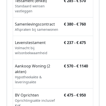
Testament (enkel)
€ 285 - € 570
Standaard wensen
vastleggen
Samenlevingscontract
€ 380 - € 760
Afspraken bij samenwonen
Levenstestament
€ 237 - € 475
Volmacht bij
wilsonbekwaamheid
Aankoop Woning (2
€ 570 - € 1140
akten)
Hypotheekakte &
leveringsakte
BV Oprichten
€ 475 - € 950
Oprichtingsakte inclusief
KvK