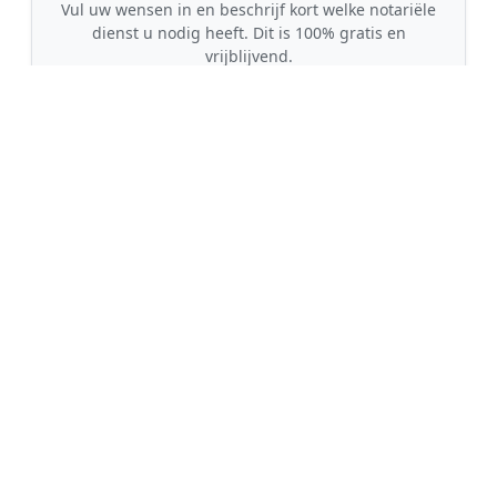
Vul uw wensen in en beschrijf kort welke notariële
dienst u nodig heeft. Dit is 100% gratis en
vrijblijvend.
🤝
2. Ontvang offertes
Kom in contact met maximaal 3 erkende en
gecontroleerde notarissen uit regio Wytgaard.
💰
3. Vergelijk & Bespaar
Vergelijk de prijzen en garanties, kies de beste