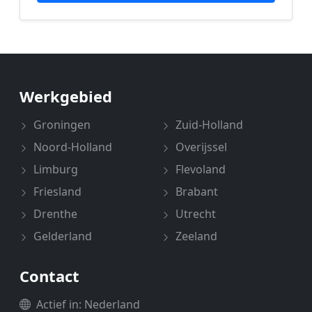
Werkgebied
Groningen
Zuid-Holland
Noord-Holland
Overijssel
Limburg
Flevoland
Friesland
Brabant
Drenthe
Utrecht
Gelderland
Zeeland
Contact
Actief in: Nederland