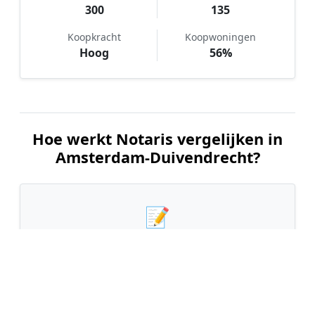
300
135
Koopkracht
Koopwoningen
Hoog
56%
Hoe werkt Notaris vergelijken in
Amsterdam-Duivendrecht?
📝
1. Plaats uw aanvraag
Vul uw wensen in en beschrijf kort welke notariële
dienst u nodig heeft. Dit is 100% gratis en
vrijblijvend.