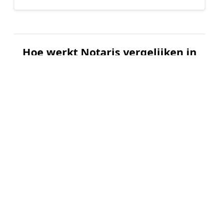
Hoe werkt Notaris vergelijken in
Asch?
📝
1. Plaats uw aanvraag
Vul uw wensen in en beschrijf kort welke notariële
dienst u nodig heeft. Dit is 100% gratis en
vrijblijvend.
🤝