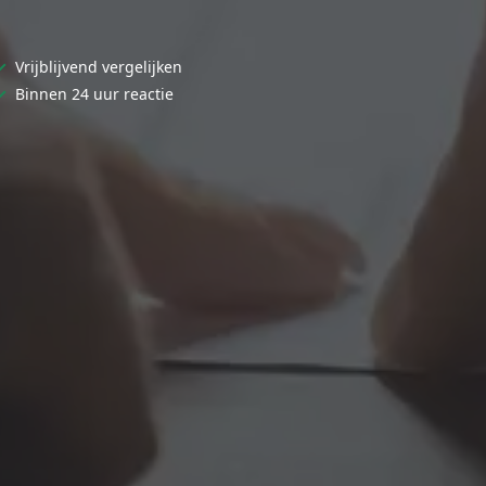
✓
Vrijblijvend vergelijken
✓
Binnen 24 uur reactie