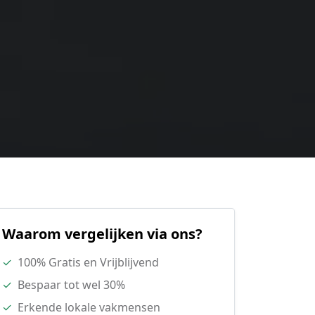
Waarom vergelijken via ons?
✓
100% Gratis en Vrijblijvend
✓
Bespaar tot wel 30%
✓
Erkende lokale vakmensen