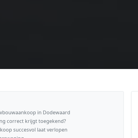
ieuwbouwaankoop in Dodewaard
ing correct krijgt toegekend?
oop succesvol laat verlopen