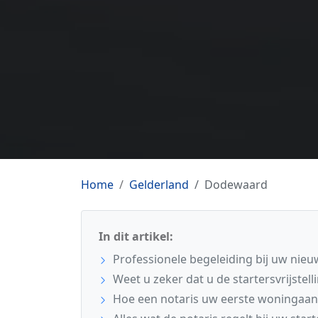
Home
Gelderland
Dodewaard
In dit artikel:
Professionele begeleiding bij uw n
Weet u zeker dat u de startersvrijstell
Hoe een notaris uw eerste woningaank