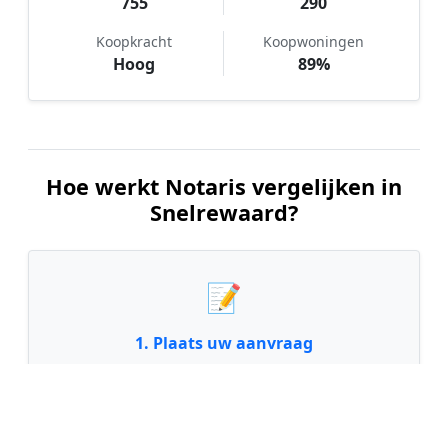
755
290
Koopkracht
Koopwoningen
Hoog
89%
Hoe werkt Notaris vergelijken in
Snelrewaard?
📝
1. Plaats uw aanvraag
Vul uw wensen in en beschrijf kort welke notariële
dienst u nodig heeft. Dit is 100% gratis en
vrijblijvend.