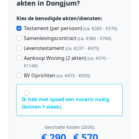
akten in Dongjum?
Kies de benodigde akten/diensten:
Testament (per persoon)
(ca. €285 - €570)
Samenlevingscontract
(ca. €380 - €760)
Levenstestament
(ca. €237 - €475)
Aankoop Woning (2 akten)
(ca. €570 -
€1140)
BV Oprichten
(ca. €475 - €950)
Ik heb met spoed een notaris nodig
(binnen 1 week).
Geschatte kosten (2026):
€ 290
€ 570
-