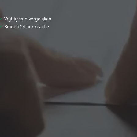
✓
Vrijblijvend vergelijken
✓
Binnen 24 uur reactie