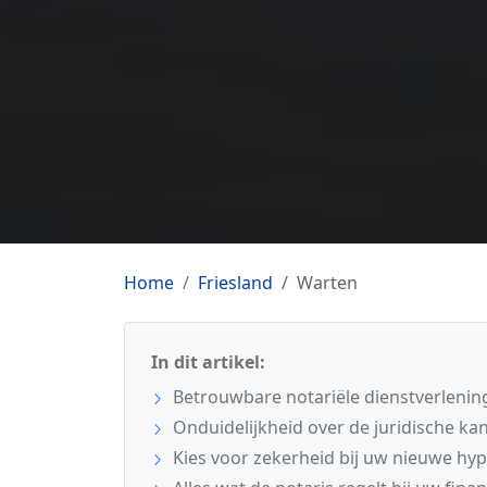
Home
Friesland
Warten
In dit artikel:
Betrouwbare notariële dienstverlening
Onduidelijkheid over de juridische kan
Kies voor zekerheid bij uw nieuwe hy