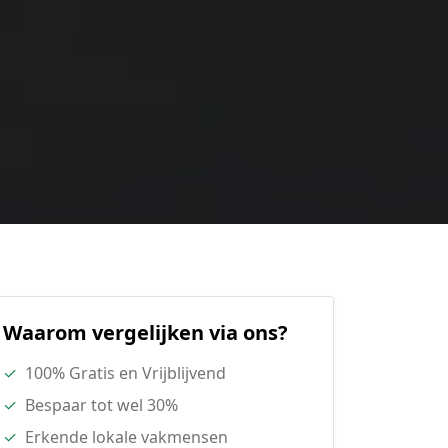
Waarom vergelijken via ons?
✓
100% Gratis en Vrijblijvend
✓
Bespaar tot wel 30%
✓
Erkende lokale vakmensen