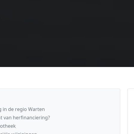
 in de regio Warten
t van herfinanciering?
potheek