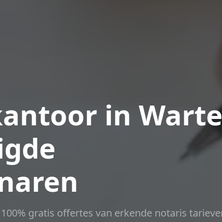
kantoor in Wart
igde
naren
t 100% gratis offertes van erkende notaris tarieve