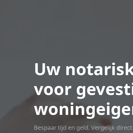
Uw notaris
voor gevest
woningeige
Bespaar tijd en geld. Vergelijk direc