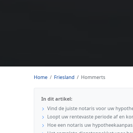
Home
Friesland
Hommerts
In dit artikel:
Vind de juiste notaris voor uw hypo
Loopt uw rentevaste periode af en ko
Hoe een notaris uw hypotheekaanpass