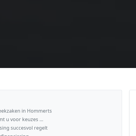
theekzaken in Hommerts
mt u voor keuzes …
ing succesvol regelt