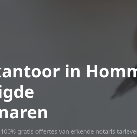
kantoor in Hom
igde
naren
t 100% gratis offertes van erkende notaris tarieve