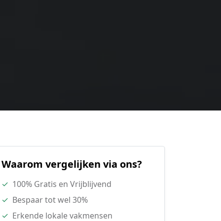
Waarom vergelijken via ons?
✓
100% Gratis en Vrijblijvend
✓
Bespaar tot wel 30%
✓
Erkende lokale vakmensen