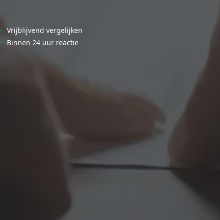
✓
Vrijblijvend vergelijken
✓
Binnen 24 uur reactie