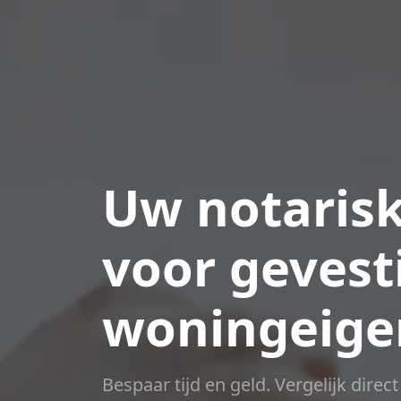
Uw notaris
voor gevest
woningeige
Bespaar tijd en geld. Vergelijk direc