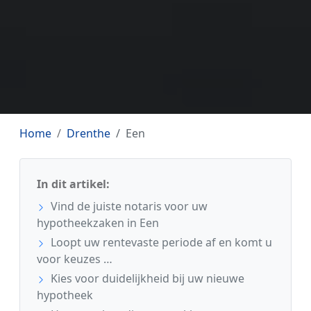
Home
Drenthe
Een
In dit artikel:
Vind de juiste notaris voor uw
hypotheekzaken in Een
Loopt uw rentevaste periode af en komt u
voor keuzes …
Kies voor duidelijkheid bij uw nieuwe
hypotheek