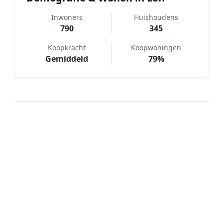
Inwoners
Huishoudens
790
345
Koopkracht
Koopwoningen
Gemiddeld
79%
Hoe werkt Notaris vergelijken in
Een?
📝
1. Plaats uw aanvraag
Vul uw wensen in en beschrijf kort welke notariële
dienst u nodig heeft. Dit is 100% gratis en