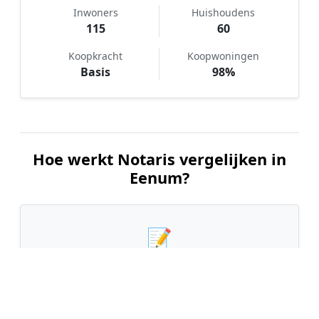
Inwoners
Huishoudens
115
60
Koopkracht
Koopwoningen
Basis
98%
Hoe werkt Notaris vergelijken in
Eenum?
📝
1. Plaats uw aanvraag
Vul uw wensen in en beschrijf kort welke notariële
dienst u nodig heeft. Dit is 100% gratis en