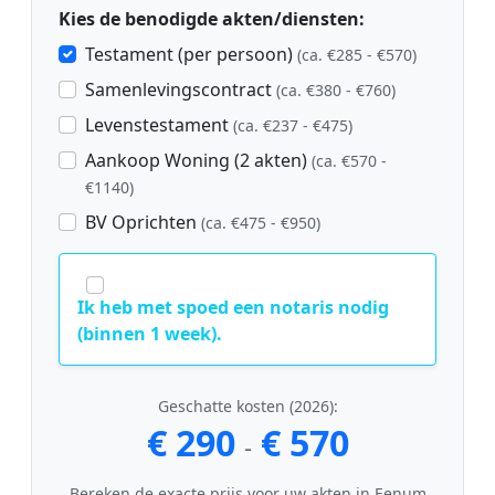
Kies de benodigde akten/diensten:
Testament (per persoon)
(ca. €285 - €570)
Samenlevingscontract
(ca. €380 - €760)
Levenstestament
(ca. €237 - €475)
Aankoop Woning (2 akten)
(ca. €570 -
€1140)
BV Oprichten
(ca. €475 - €950)
Ik heb met spoed een notaris nodig
(binnen 1 week).
Geschatte kosten (2026):
€ 290
€ 570
-
Bereken de exacte prijs voor uw akten in Eenum