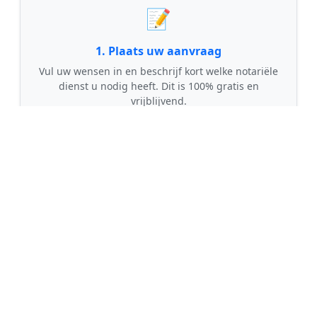
📝
1. Plaats uw aanvraag
Vul uw wensen in en beschrijf kort welke notariële
dienst u nodig heeft. Dit is 100% gratis en
vrijblijvend.
🤝
2. Ontvang offertes
Kom in contact met maximaal 3 erkende en
gecontroleerde notarissen uit regio Ellertshaar.