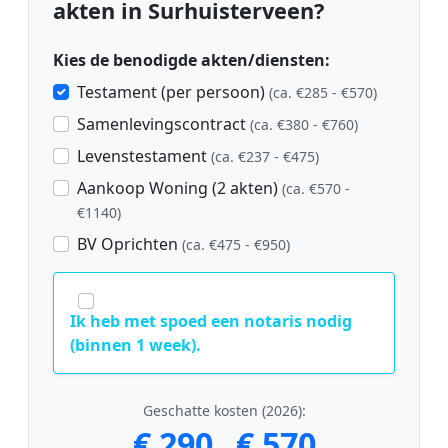
akten in Surhuisterveen?
Kies de benodigde akten/diensten:
Testament (per persoon)
(ca. €285 - €570)
Samenlevingscontract
(ca. €380 - €760)
Levenstestament
(ca. €237 - €475)
Aankoop Woning (2 akten)
(ca. €570 -
€1140)
BV Oprichten
(ca. €475 - €950)
Ik heb met spoed een notaris nodig
(binnen 1 week).
Geschatte kosten (2026):
€ 290
€ 570
-