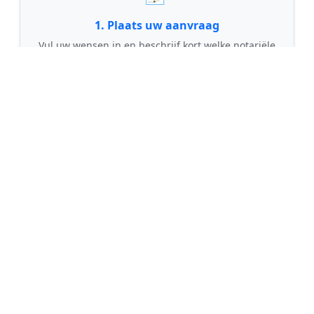
1. Plaats uw aanvraag
Vul uw wensen in en beschrijf kort welke notariële
dienst u nodig heeft. Dit is 100% gratis en
vrijblijvend.
🤝
2. Ontvang offertes
Kom in contact met maximaal 3 erkende en
gecontroleerde notarissen uit regio Gouda.
💰