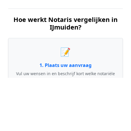
Hoe werkt Notaris vergelijken in
IJmuiden?
📝
1. Plaats uw aanvraag
Vul uw wensen in en beschrijf kort welke notariële
dienst u nodig heeft. Dit is 100% gratis en
vrijblijvend.
🤝
2. Ontvang offertes