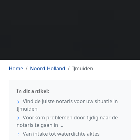
Home
Noord-Holland
IJmuiden
In dit artikel:
Vind de juiste notaris voor uw situatie in
IJmuiden
Voorkom problemen door tijdig naar de
notaris te gaan in …
Van intake tot waterdichte aktes