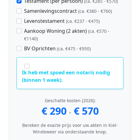
Testament (per persoon)
(ca. €285 - €570)
Samenlevingscontract
(ca. €380 - €760)
Levenstestament
(ca. €237 - €475)
Aankoop Woning (2 akten)
(ca. €570 -
€1140)
BV Oprichten
(ca. €475 - €950)
Ik heb met spoed een notaris nodig
(binnen 1 week).
Geschatte kosten (2026):
€ 290
€ 570
-
Bereken de exacte prijs voor uw akten in Kiel-
Windeweer via onderstaande knop.