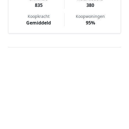
835
380
Koopkracht
Koopwoningen
Gemiddeld
95%
Hoe werkt Notaris vergelijken in
Kiel-Windeweer?
📝
1. Plaats uw aanvraag
Vul uw wensen in en beschrijf kort welke notariële
dienst u nodig heeft. Dit is 100% gratis en
vrijblijvend.