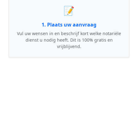
📝
1. Plaats uw aanvraag
Vul uw wensen in en beschrijf kort welke notariële
dienst u nodig heeft. Dit is 100% gratis en
vrijblijvend.
🤝
2. Ontvang offertes
Kom in contact met maximaal 3 erkende en
gecontroleerde notarissen uit regio Anloo.