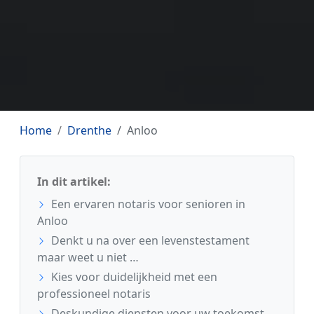
Home
Drenthe
Anloo
In dit artikel:
Een ervaren notaris voor senioren in
Anloo
Denkt u na over een levenstestament
maar weet u niet …
Kies voor duidelijkheid met een
professioneel notaris
Deskundige diensten voor uw toekomst