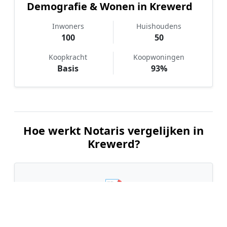
Demografie & Wonen in Krewerd
Inwoners
Huishoudens
100
50
Koopkracht
Koopwoningen
Basis
93%
Hoe werkt Notaris vergelijken in
Krewerd?
📝
1. Plaats uw aanvraag
Vul uw wensen in en beschrijf kort welke notariële