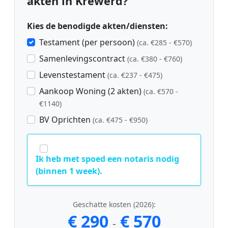
akten in Krewerd?
Kies de benodigde akten/diensten:
Testament (per persoon)
(ca. €285 - €570)
Samenlevingscontract
(ca. €380 - €760)
Levenstestament
(ca. €237 - €475)
Aankoop Woning (2 akten)
(ca. €570 -
€1140)
BV Oprichten
(ca. €475 - €950)
Ik heb met spoed een notaris nodig
(binnen 1 week).
Geschatte kosten (2026):
€ 290
€ 570
-