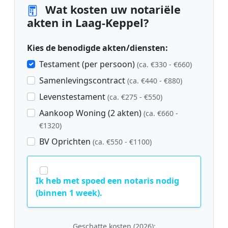
Wat kosten uw notariële
akten in Laag-Keppel?
Kies de benodigde akten/diensten:
Testament (per persoon)
(ca. €330 - €660)
Samenlevingscontract
(ca. €440 - €880)
Levenstestament
(ca. €275 - €550)
Aankoop Woning (2 akten)
(ca. €660 -
€1320)
BV Oprichten
(ca. €550 - €1100)
Ik heb met spoed een notaris nodig
(binnen 1 week).
Geschatte kosten (2026):