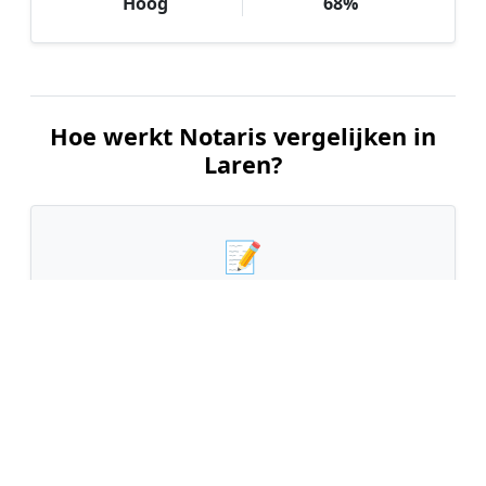
Hoog
68%
Hoe werkt Notaris vergelijken in
Laren?
📝
1. Plaats uw aanvraag
Vul uw wensen in en beschrijf kort welke notariële
dienst u nodig heeft. Dit is 100% gratis en
vrijblijvend.