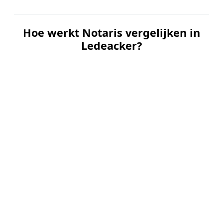
Hoe werkt Notaris vergelijken in
Ledeacker?
📝
1. Plaats uw aanvraag
Vul uw wensen in en beschrijf kort welke notariële
dienst u nodig heeft. Dit is 100% gratis en
vrijblijvend.
🤝
2. Ontvang offertes