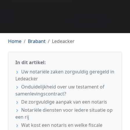
Home
Brabant
Ledeacker
In dit artikel:
Uw notariële zaken zorgvuldig geregeld in
Ledeacker
Onduidelijkheid over uw testament of
samenlevingscontract?
De zorgvuldige aanpak van een notaris
Notariële diensten voor iedere situatie op
een rij
Wat kost een notaris en welke fiscale