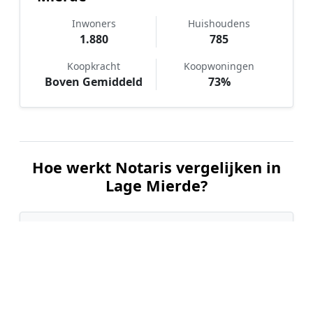
Inwoners
Huishoudens
1.880
785
Koopkracht
Koopwoningen
Boven Gemiddeld
73%
Hoe werkt Notaris vergelijken in
Lage Mierde?
📝
1. Plaats uw aanvraag
Vul uw wensen in en beschrijf kort welke notariële
dienst u nodig heeft. Dit is 100% gratis en