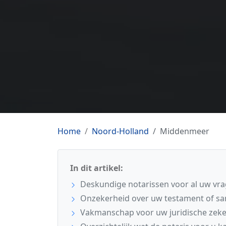
Home
Noord-Holland
Middenmeer
In dit artikel:
Deskundige notarissen voor al uw vr
Onzekerheid over uw testament of sa
Vakmanschap voor uw juridische zeke