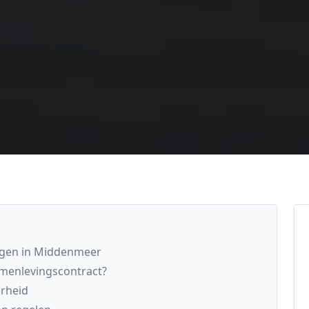
agen in Middenmeer
menlevingscontract?
rheid