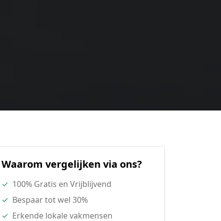
Waarom vergelijken via ons?
✓
100% Gratis en Vrijblijvend
✓
Bespaar tot wel 30%
✓
Erkende lokale vakmensen