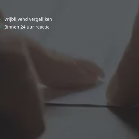
✓
Vrijblijvend vergelijken
✓
Binnen 24 uur reactie