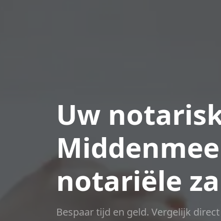
Uw notarisk
Middenmeer
notariële z
Bespaar tijd en geld. Vergelijk direc