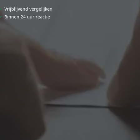
✓
Vrijblijvend vergelijken
✓
Binnen 24 uur reactie