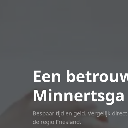
Een betrouw
Minnertsga
Bespaar tijd en geld. Vergelijk direc
de regio Friesland.