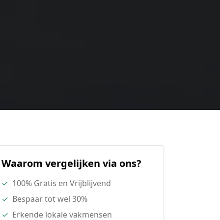
Waarom vergelijken via ons?
✓
100% Gratis en Vrijblijvend
✓
Bespaar tot wel 30%
✓
Erkende lokale vakmensen