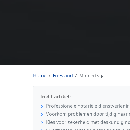
Home
Friesland
Minnertsga
In dit artikel:
Professionele notariële dienstverleni
Voorkom problemen door tijdig naar d
Kies voor zekerheid met deskundig not