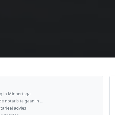
ng in Minnertsga
e notaris te gaan in …
arieel advies