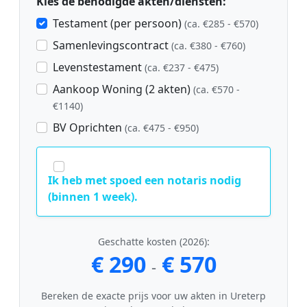
Kies de benodigde akten/diensten:
Testament (per persoon)
(ca. €285 - €570)
Samenlevingscontract
(ca. €380 - €760)
Levenstestament
(ca. €237 - €475)
Aankoop Woning (2 akten)
(ca. €570 -
€1140)
BV Oprichten
(ca. €475 - €950)
Ik heb met spoed een notaris nodig
(binnen 1 week).
Geschatte kosten (2026):
€ 290
€ 570
-
Bereken de exacte prijs voor uw akten in Ureterp