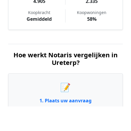
4.905
2.335
Koopkracht
Koopwoningen
Gemiddeld
58%
Hoe werkt Notaris vergelijken in
Ureterp?
📝
1. Plaats uw aanvraag
Vul uw wensen in en beschrijf kort welke notariële
dienst u nodig heeft. Dit is 100% gratis en
vrijblijvend.