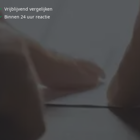
✓
Vrijblijvend vergelijken
✓
Binnen 24 uur reactie