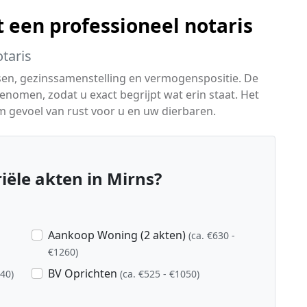
 een professioneel notaris
taris
sen, gezinssamenstelling en vermogenspositie. De
omen, zodat u exact begrijpt wat erin staat. Het
rm gevoel van rust voor u en uw dierbaren.
ële akten in Mirns?
Aankoop Woning (2 akten)
(ca. €630 -
€1260)
BV Oprichten
840)
(ca. €525 - €1050)