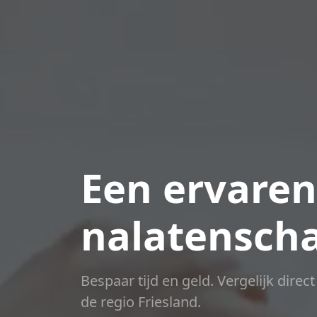
Een ervaren
nalatensch
Bespaar tijd en geld. Vergelijk direc
de regio Friesland.