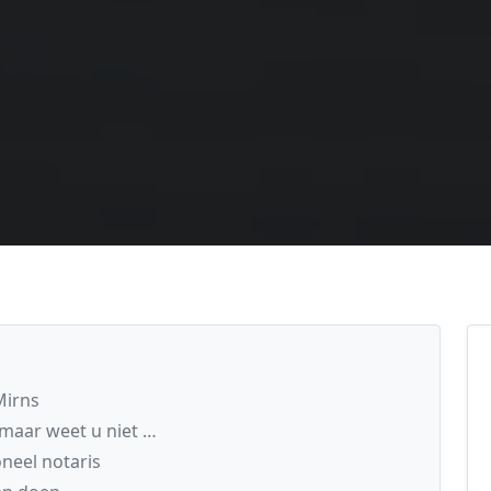
Mirns
maar weet u niet …
neel notaris