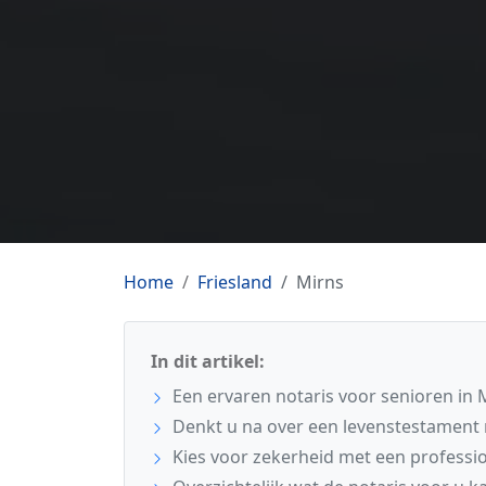
Home
Friesland
Mirns
In dit artikel:
Een ervaren notaris voor senioren in 
Denkt u na over een levenstestament 
Kies voor zekerheid met een professio