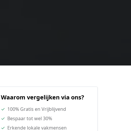
Waarom vergelijken via ons?
✓
100% Gratis en Vrijblijvend
✓
Bespaar tot wel 30%
✓
Erkende lokale vakmensen