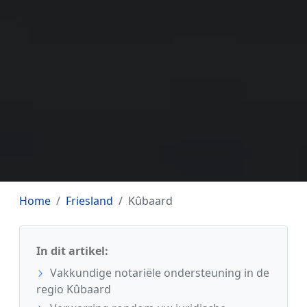
Home
Friesland
Kûbaard
In dit artikel:
Vakkundige notariële ondersteuning in de
regio Kûbaard