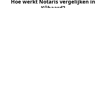
Hoe werkt Notaris vergelijken in
Kûbaard?
📝
1. Plaats uw aanvraag
Vul uw wensen in en beschrijf kort welke notariële
dienst u nodig heeft. Dit is 100% gratis en
vrijblijvend.
🤝
2. Ontvang offertes
Kom in contact met maximaal 3 erkende en
gecontroleerde notarissen uit regio Kûbaard.