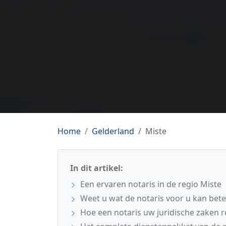
Home
Gelderland
Miste
In dit artikel:
Een ervaren notaris in de regio Miste
Weet u wat de notaris voor u kan bet
Hoe een notaris uw juridische zaken r