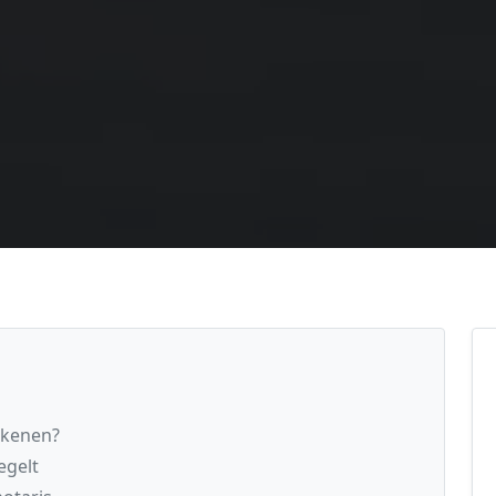
ekenen?
egelt