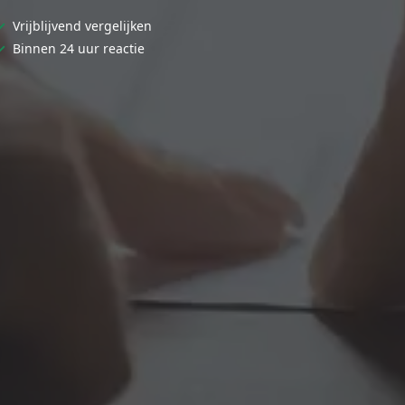
✓
Vrijblijvend vergelijken
✓
Binnen 24 uur reactie