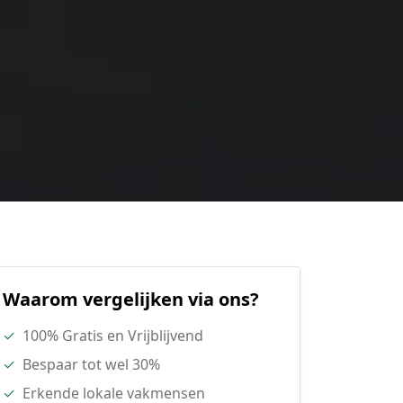
Waarom vergelijken via ons?
✓
100% Gratis en Vrijblijvend
✓
Bespaar tot wel 30%
✓
Erkende lokale vakmensen