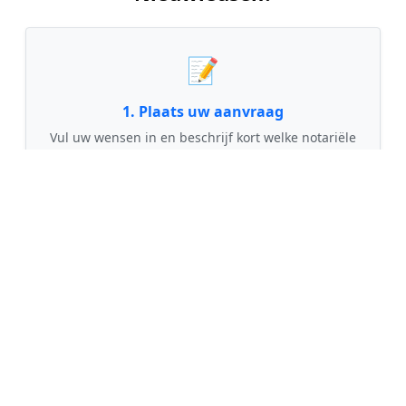
📝
1. Plaats uw aanvraag
Vul uw wensen in en beschrijf kort welke notariële
dienst u nodig heeft. Dit is 100% gratis en
vrijblijvend.
🤝
2. Ontvang offertes
Kom in contact met maximaal 3 erkende en
gecontroleerde notarissen uit regio Nieuwleusen.