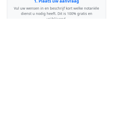
1. Plaats uw aanvraag
Vul uw wensen in en beschrijf kort welke notariële
dienst u nodig heeft. Dit is 100% gratis en
vrijblijvend.
🤝
2. Ontvang offertes
Kom in contact met maximaal 3 erkende en
gecontroleerde notarissen uit regio Peest.
💰
3. Vergelijk & Bespaar