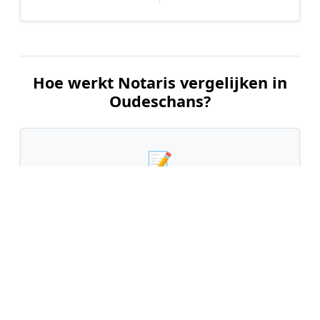
Hoe werkt Notaris vergelijken in
Oudeschans?
📝
1. Plaats uw aanvraag
Vul uw wensen in en beschrijf kort welke notariële
dienst u nodig heeft. Dit is 100% gratis en
vrijblijvend.