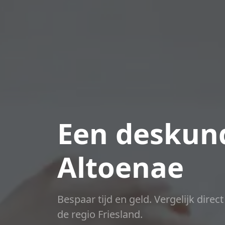
Een deskund
Altoenae
Bespaar tijd en geld. Vergelijk direc
de regio Friesland.