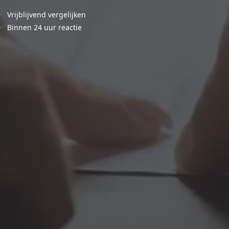
✓
Vrijblijvend vergelijken
✓
Binnen 24 uur reactie