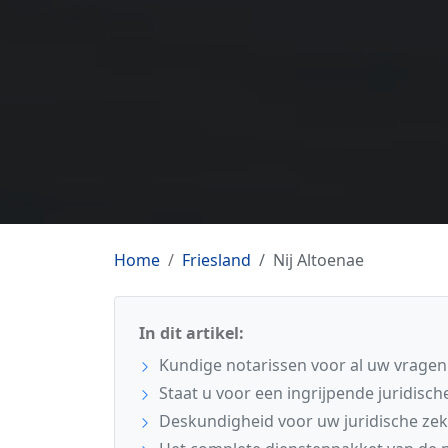
Home
Friesland
Nij Altoenae
In dit artikel:
Kundige notarissen voor al uw vragen 
Staat u voor een ingrijpende juridisc
Deskundigheid voor uw juridische ze