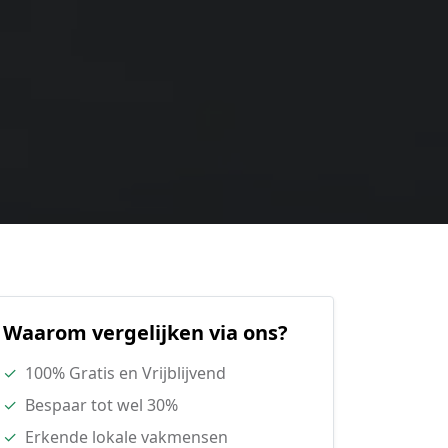
Waarom vergelijken via ons?
✓
100% Gratis en Vrijblijvend
✓
Bespaar tot wel 30%
✓
Erkende lokale vakmensen