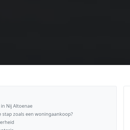
in Nij Altoenae
he stap zoals een woningaankoop?
kerheid