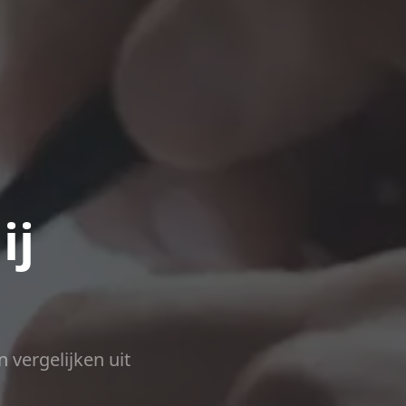
ij
n vergelijken uit