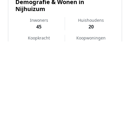
Demografie & Wonen in
Nijhuizum
Inwoners
Huishoudens
45
20
Koopkracht
Koopwoningen
Basis
-%
Hoe werkt Notaris vergelijken in
Nijhuizum?
📝
1. Plaats uw aanvraag