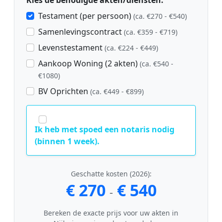
Kies de benodigde akten/diensten:
Testament (per persoon)
(ca. €270 - €540)
Samenlevingscontract
(ca. €359 - €719)
Levenstestament
(ca. €224 - €449)
Aankoop Woning (2 akten)
(ca. €540 -
€1080)
BV Oprichten
(ca. €449 - €899)
Ik heb met spoed een notaris nodig
(binnen 1 week).
Geschatte kosten (2026):
€ 270
€ 540
-
Bereken de exacte prijs voor uw akten in