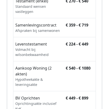
Testament (enkel)
€ 270 - € 540
Standaard wensen
vastleggen
Samenlevingscontract
€ 359 - € 719
Afspraken bij samenwonen
Levenstestament
€ 224 - € 449
Volmacht bij
wilsonbekwaamheid
Aankoop Woning (2
€ 540 - € 1080
akten)
Hypotheekakte &
leveringsakte
BV Oprichten
€ 449 - € 899
Oprichtingsakte inclusief
KvK