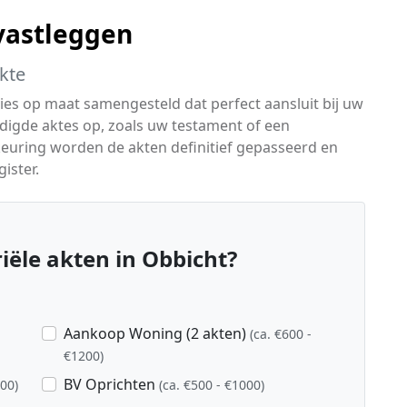
 vastleggen
akte
ies op maat samengesteld dat perfect aansluit bij uw
nodigde aktes op, zoals uw testament of een
euring worden de akten definitief gepasseerd en
ister.
ële akten in Obbicht?
Aankoop Woning (2 akten)
(ca. €600 -
€1200)
BV Oprichten
800)
(ca. €500 - €1000)