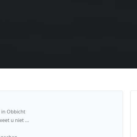
 in Obbicht
eet u niet …