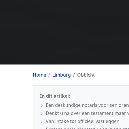
Home
Limburg
Obbicht
In dit artikel:
Een deskundige notaris voor senioren
Denkt u na over een testament maar w
Van intake tot officieel vastleggen