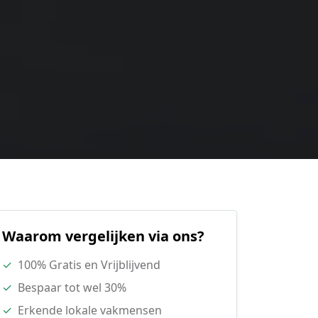
Waarom vergelijken via ons?
✓
100% Gratis en Vrijblijvend
✓
Bespaar tot wel 30%
✓
Erkende lokale vakmensen