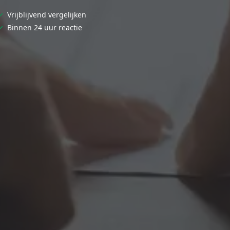
✓
Vrijblijvend vergelijken
✓
Binnen 24 uur reactie