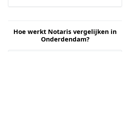
Hoe werkt Notaris vergelijken in
Onderdendam?
📝
1. Plaats uw aanvraag
Vul uw wensen in en beschrijf kort welke notariële
dienst u nodig heeft. Dit is 100% gratis en
vrijblijvend.
🤝