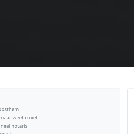
 Oosthem
maar weet u niet …
neel notaris