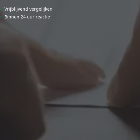
✓
Vrijblijvend vergelijken
✓
Binnen 24 uur reactie