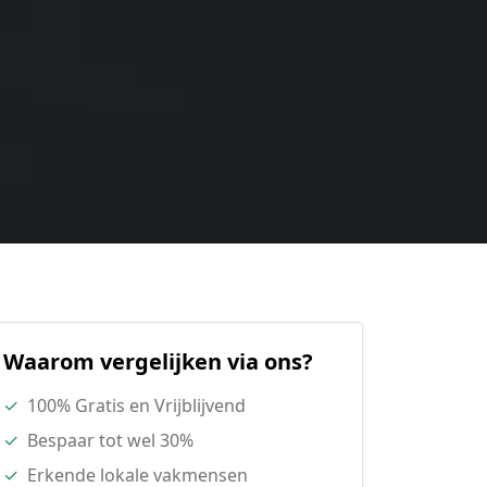
Waarom vergelijken via ons?
✓
100% Gratis en Vrijblijvend
✓
Bespaar tot wel 30%
✓
Erkende lokale vakmensen