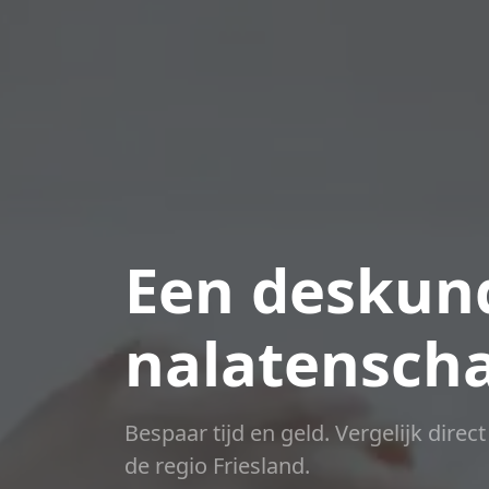
Een deskund
nalatensch
Bespaar tijd en geld. Vergelijk direc
de regio Friesland.