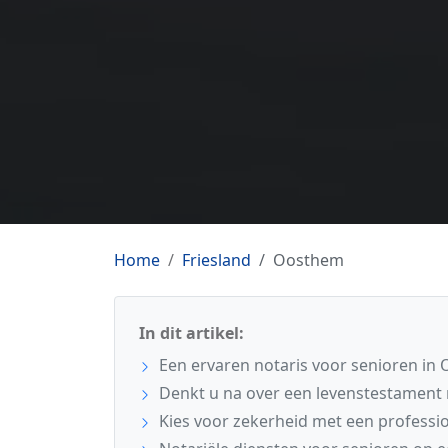
Home
Friesland
Oosthem
In dit artikel:
Een ervaren notaris voor senioren in
Denkt u na over een levenstestament 
Kies voor zekerheid met een professio