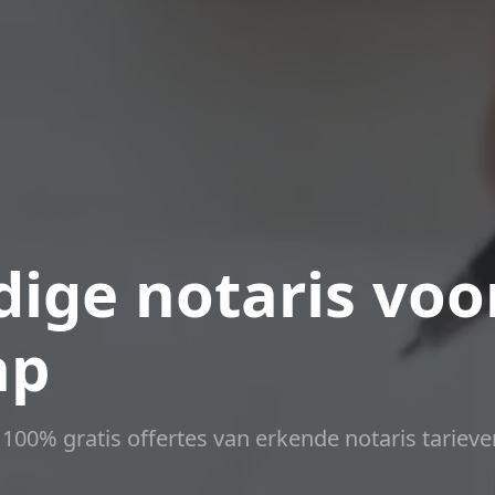
ige notaris voo
ap
t 100% gratis offertes van erkende notaris tarieve