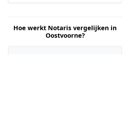
Hoe werkt Notaris vergelijken in
Oostvoorne?
📝
1. Plaats uw aanvraag
Vul uw wensen in en beschrijf kort welke notariële
dienst u nodig heeft. Dit is 100% gratis en
vrijblijvend.
🤝