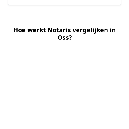
Hoe werkt Notaris vergelijken in
Oss?
📝
1. Plaats uw aanvraag
Vul uw wensen in en beschrijf kort welke notariële
dienst u nodig heeft. Dit is 100% gratis en
vrijblijvend.
🤝