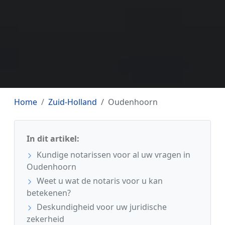
Home
Zuid-Holland
Oudenhoorn
In dit artikel:
Kundige notarissen voor al uw vragen in
Oudenhoorn
Weet u wat de notaris voor u kan
betekenen?
Deskundigheid voor uw juridische
zekerheid