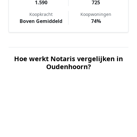
1.590
725
Koopkracht
Koopwoningen
Boven Gemiddeld
74%
Hoe werkt Notaris vergelijken in
Oudenhoorn?
📝
1. Plaats uw aanvraag
Vul uw wensen in en beschrijf kort welke notariële
dienst u nodig heeft. Dit is 100% gratis en
vrijblijvend.