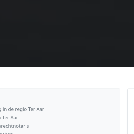
 in de regio Ter Aar
 Ter Aar
rechtnotaris