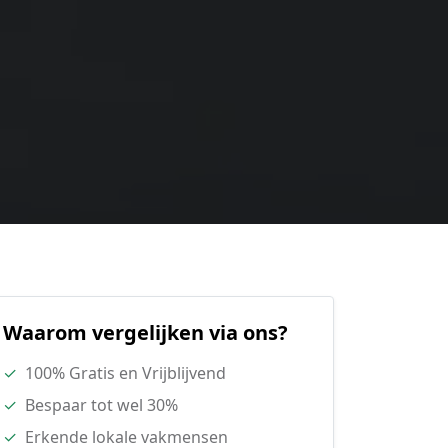
Waarom vergelijken via ons?
✓
100% Gratis en Vrijblijvend
✓
Bespaar tot wel 30%
✓
Erkende lokale vakmensen