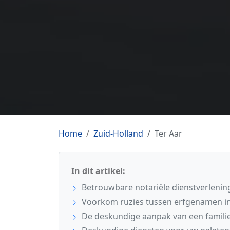
Home
Zuid-Holland
Ter Aar
In dit artikel:
Betrouwbare notariële dienstverlening
Voorkom ruzies tussen erfgenamen in
De deskundige aanpak van een familie