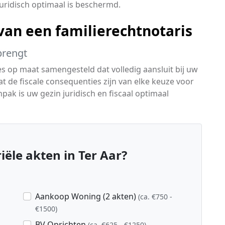
 juridisch optimaal is beschermd.
an een familierechtnotaris
brengt
es op maat samengesteld dat volledig aansluit bij uw
wat de fiscale consequenties zijn van elke keuze voor
ak is uw gezin juridisch en fiscaal optimaal
ële akten in Ter Aar?
Aankoop Woning (2 akten)
(ca. €750 -
€1500)
BV Oprichten
(ca. €625 - €1250)