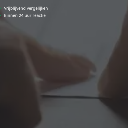
✓
Vrijblijvend vergelijken
✓
Binnen 24 uur reactie