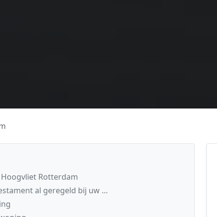
am
n Hoogvliet Rotterdam
estament al geregeld bij uw …
ing