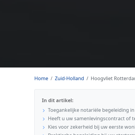
Home
Zuid-Holland
Hoogvliet Rotterd
In dit artikel:
Toegankelijke notariële begeleiding i
Heeft u uw samenlevingscontract of t
Kies voor zekerheid bij uw eerste won