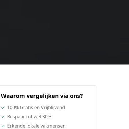
Waarom vergelijken via ons?
✓
100% Gratis en Vrijblijvend
✓
Bespaar tot wel 30%
✓
Erkende lokale vakmensen