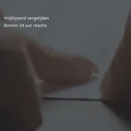
✓
Vrijblijvend vergelijken
✓
Binnen 24 uur reactie