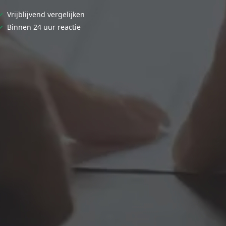
✓
Vrijblijvend vergelijken
✓
Binnen 24 uur reactie