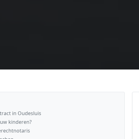
ract in Oudesluis
 uw kinderen?
rechtnotaris