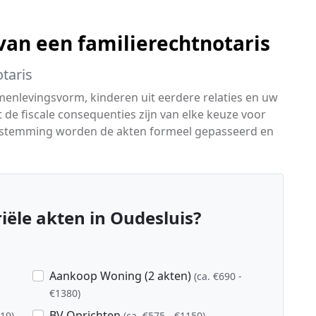
an een familierechtnotaris
taris
menlevingsvorm, kinderen uit eerdere relaties en uw
t de fiscale consequenties zijn van elke keuze voor
instemming worden de akten formeel gepasseerd en
ële akten in Oudesluis?
Aankoop Woning (2 akten)
(ca. €690 -
€1380)
BV Oprichten
919)
(ca. €575 - €1150)