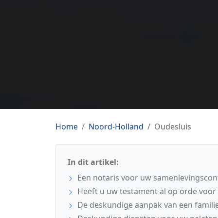
Home
Noord-Holland
Oudesluis
In dit artikel:
Een notaris voor uw samenlevingscont
Heeft u uw testament al op orde voor
De deskundige aanpak van een familie