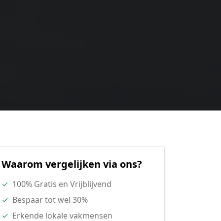
Waarom vergelijken via ons?
✓
100% Gratis en Vrijblijvend
✓
Bespaar tot wel 30%
✓
Erkende lokale vakmensen