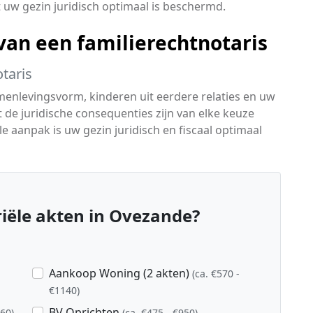
 uw gezin juridisch optimaal is beschermd.
an een familierechtnotaris
taris
menlevingsvorm, kinderen uit eerdere relaties en uw
t de juridische consequenties zijn van elke keuze
 aanpak is uw gezin juridisch en fiscaal optimaal
iële akten in Ovezande?
Aankoop Woning (2 akten)
(ca. €570 -
€1140)
BV Oprichten
760)
(ca. €475 - €950)