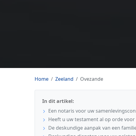
Home
Zeeland
Ovezande
In dit artikel:
Een notaris voor uw samenlevingscon
Heeft u uw testament al op orde voor
De deskundige aanpak van een familie