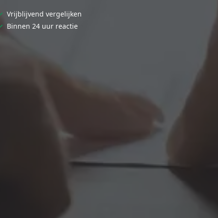
✓
Vrijblijvend vergelijken
✓
Binnen 24 uur reactie