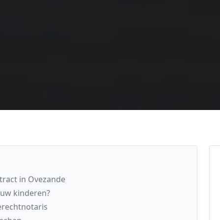
tract in Ovezande
 uw kinderen?
rechtnotaris