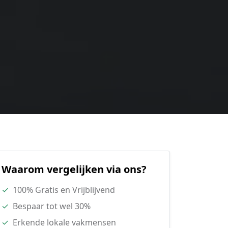
Waarom vergelijken via ons?
✓
100% Gratis en Vrijblijvend
✓
Bespaar tot wel 30%
✓
Erkende lokale vakmensen