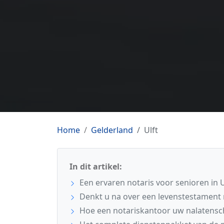
Home
Gelderland
Ulft
In dit artikel:
Een ervaren notaris voor senioren in U
Denkt u na over een levenstestament 
Hoe een notariskantoor uw nalatensc