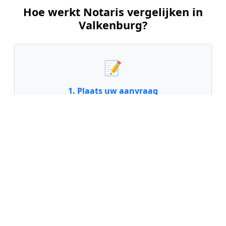
Hoe werkt Notaris vergelijken in
Valkenburg?
📝
1. Plaats uw aanvraag
Vul uw wensen in en beschrijf kort welke notariële
dienst u nodig heeft. Dit is 100% gratis en
vrijblijvend.
🤝
2. Ontvang offertes
Kom in contact met maximaal 3 erkende en