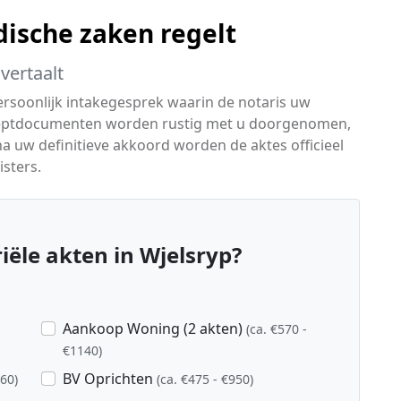
dische zaken regelt
vertaalt
ersoonlijk intakegesprek waarin de notaris uw
onceptdocumenten worden rustig met u doorgenomen,
 na uw definitieve akkoord worden de aktes officieel
isters.
ële akten in Wjelsryp?
Aankoop Woning (2 akten)
(ca. €570 -
€1140)
BV Oprichten
760)
(ca. €475 - €950)