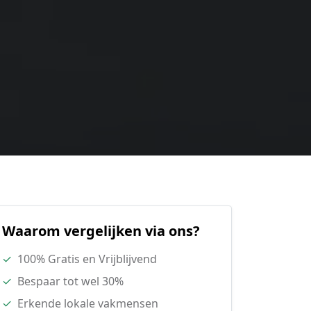
Waarom vergelijken via ons?
✓
100% Gratis en Vrijblijvend
✓
Bespaar tot wel 30%
✓
Erkende lokale vakmensen