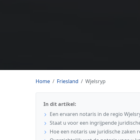
Home
Friesland
Wjelsryp
In dit artikel:
Een ervaren notaris in de regio Wjelsr
Staat u voor een ingrijpende juridisc
Hoe een notaris uw juridische zaken r