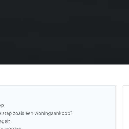
yp
he stap zoals een woningaankoop?
egelt