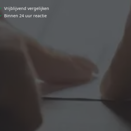
✓
Vrijblijvend vergelijken
✓
Binnen 24 uur reactie