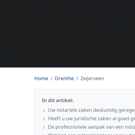
Home
Drenthe
Zeijerveen
In dit artikel:
Uw notariële zaken deskundig geregel
Heeft u uw juridische zaken al goed g
De professionele aanpak van een nota