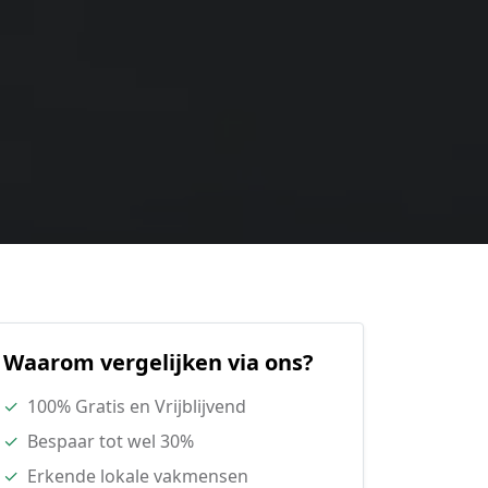
Waarom vergelijken via ons?
✓
100% Gratis en Vrijblijvend
✓
Bespaar tot wel 30%
✓
Erkende lokale vakmensen