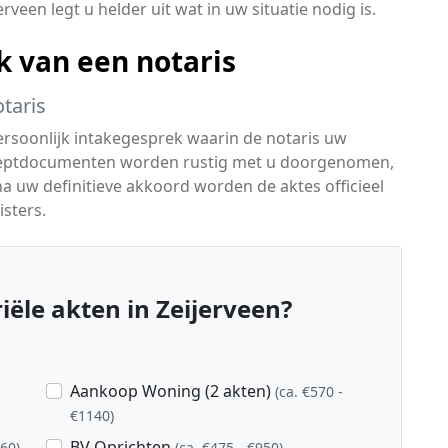
rveen legt u helder uit wat in uw situatie nodig is.
k van een notaris
taris
ersoonlijk intakegesprek waarin de notaris uw
onceptdocumenten worden rustig met u doorgenomen,
 na uw definitieve akkoord worden de aktes officieel
isters.
ële akten in Zeijerveen?
Aankoop Woning (2 akten)
(ca. €570 -
€1140)
BV Oprichten
760)
(ca. €475 - €950)