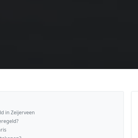
d in Zeijerveen
eregeld?
ris