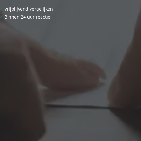
✓
Vrijblijvend vergelijken
✓
Binnen 24 uur reactie