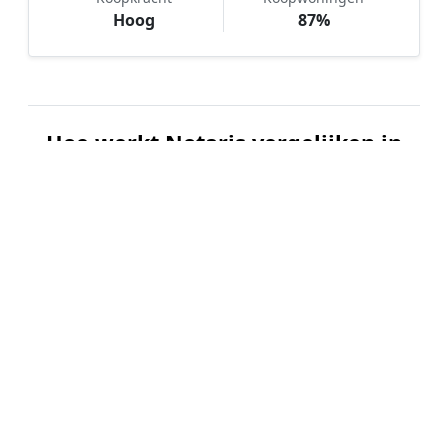
Hoog
87%
Hoe werkt Notaris vergelijken in
Zwaanshoek?
📝
1. Plaats uw aanvraag
Vul uw wensen in en beschrijf kort welke notariële
dienst u nodig heeft. Dit is 100% gratis en
vrijblijvend.