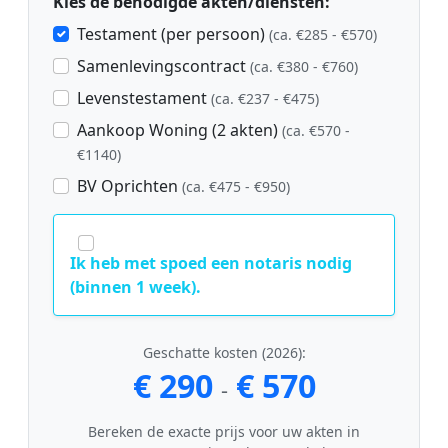
Kies de benodigde akten/diensten:
Testament (per persoon)
(ca. €285 - €570)
Samenlevingscontract
(ca. €380 - €760)
Levenstestament
(ca. €237 - €475)
Aankoop Woning (2 akten)
(ca. €570 -
€1140)
BV Oprichten
(ca. €475 - €950)
Ik heb met spoed een notaris nodig
(binnen 1 week).
Geschatte kosten (2026):
€ 290
€ 570
-
Bereken de exacte prijs voor uw akten in